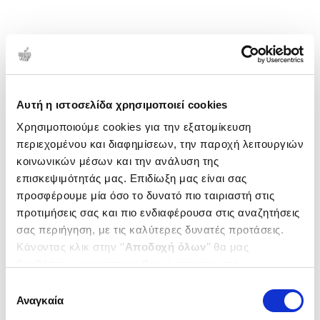
Αυτή η ιστοσελίδα χρησιμοποιεί cookies
Χρησιμοποιούμε cookies για την εξατομίκευση
περιεχομένου και διαφημίσεων, την παροχή λειτουργιών
κοινωνικών μέσων και την ανάλυση της
επισκεψιμότητάς μας. Επιδίωξη μας είναι σας
προσφέρουμε μία όσο το δυνατό πιο ταιριαστή στις
προτιμήσεις σας και πιο ενδιαφέρουσα στις αναζητήσεις
σας περιήγηση, με τις καλύτερες δυνατές προτάσεις.
Κάνοντας κλικ στην ‘’
Αποδοχή όλων
’’ θα μας
βοηθήσετε να ανταποκριθούμε στα παραπάνω.
Μπορείτε επίσης να επεξεργαστείτε ποια cookies σας
Επιλογή
ενδιαφέρουν και να επιλέξετε από τα παρακάτω με την
Αναγκαία
συγκατάθεσης
‘’
Αποδοχή επιλογών
΄΄και να ενημερωθείτε σχετικά με