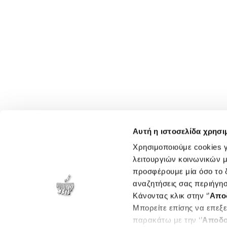
Αυτή η ιστοσελίδα χρησι
Χρησιμοποιούμε cookies γ
λειτουργιών κοινωνικών μ
προσφέρουμε μία όσο το δ
αναζητήσεις σας περιήγησ
Κάνοντας κλικ στην ‘’
Απο
Μπορείτε επίσης να επεξε
παρακάτω με την ‘’
Αποδο