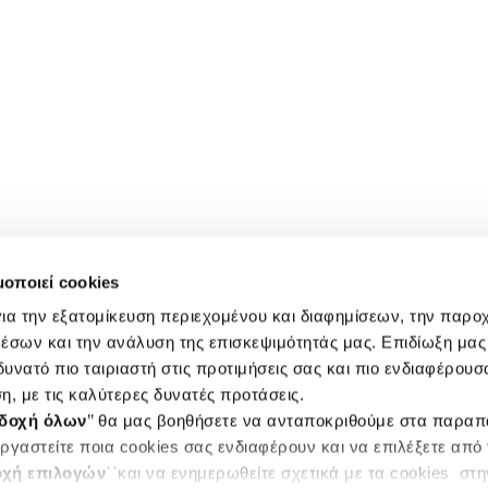
μοποιεί cookies
ια την εξατομίκευση περιεχομένου και διαφημίσεων, την παρο
έσων και την ανάλυση της επισκεψιμότητάς μας. Επιδίωξη μας 
υνατό πιο ταιριαστή στις προτιμήσεις σας και πιο ενδιαφέρουσα
η, με τις καλύτερες δυνατές προτάσεις.
δοχή όλων
’’ θα μας βοηθήσετε να ανταποκριθούμε στα παρα
ργαστείτε ποια cookies σας ενδιαφέρουν και να επιλέξετε από
χή επιλογών
΄΄και να ενημερωθείτε σχετικά με τα cookies στ