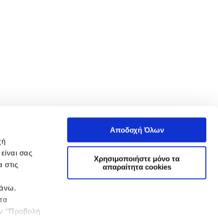
Αποδοχή Όλων
χή
είναι σας
Χρησιμοποιήστε μόνο τα
 στις
απαραίτητα cookies
πάνω.
 τα
ην ‘’Προβολή