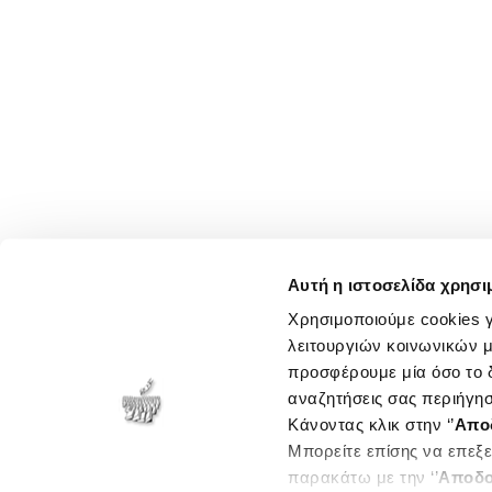
Αυτή η ιστοσελίδα χρησι
Χρησιμοποιούμε cookies γ
λειτουργιών κοινωνικών μ
προσφέρουμε μία όσο το δ
αναζητήσεις σας περιήγησ
Κάνοντας κλικ στην ‘’
Απο
Μπορείτε επίσης να επεξε
παρακάτω με την ‘’
Αποδο