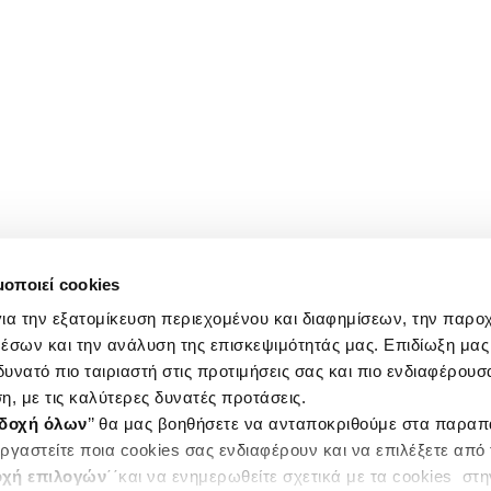
μοποιεί cookies
ια την εξατομίκευση περιεχομένου και διαφημίσεων, την παρο
έσων και την ανάλυση της επισκεψιμότητάς μας. Επιδίωξη μας 
υνατό πιο ταιριαστή στις προτιμήσεις σας και πιο ενδιαφέρουσα
η, με τις καλύτερες δυνατές προτάσεις.
δοχή όλων
’’ θα μας βοηθήσετε να ανταποκριθούμε στα παρα
ργαστείτε ποια cookies σας ενδιαφέρουν και να επιλέξετε από
χή επιλογών
΄΄και να ενημερωθείτε σχετικά με τα cookies στ