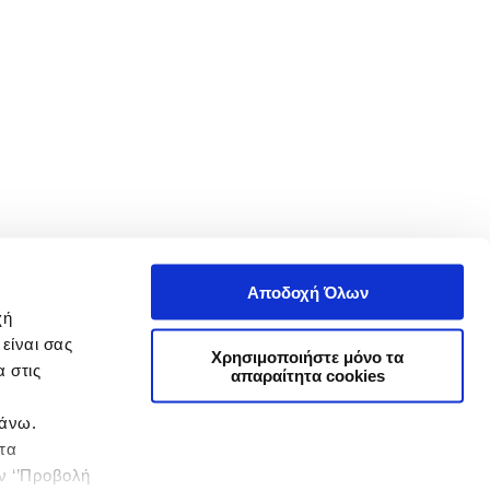
Αποδοχή Όλων
χή
είναι σας
Χρησιμοποιήστε μόνο τα
 στις
απαραίτητα cookies
πάνω.
 τα
ην ‘’Προβολή