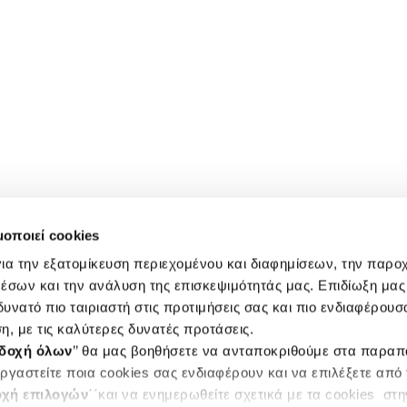
μοποιεί cookies
ια την εξατομίκευση περιεχομένου και διαφημίσεων, την παρο
έσων και την ανάλυση της επισκεψιμότητάς μας. Επιδίωξη μας 
υνατό πιο ταιριαστή στις προτιμήσεις σας και πιο ενδιαφέρουσα
η, με τις καλύτερες δυνατές προτάσεις.
δοχή όλων
’’ θα μας βοηθήσετε να ανταποκριθούμε στα παρα
ργαστείτε ποια cookies σας ενδιαφέρουν και να επιλέξετε από
χή επιλογών
΄΄και να ενημερωθείτε σχετικά με τα cookies στ