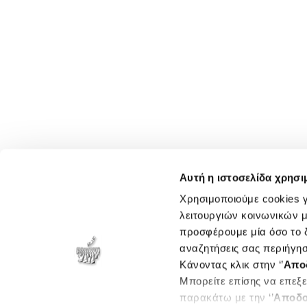
Αυτή η ιστοσελίδα χρησι
Χρησιμοποιούμε cookies γ
λειτουργιών κοινωνικών μ
προσφέρουμε μία όσο το δ
αναζητήσεις σας περιήγησ
Κάνοντας κλικ στην ‘’
Απο
Μπορείτε επίσης να επεξε
παρακάτω με την ‘’
Αποδο