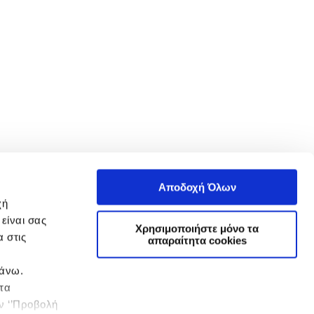
Αποδοχή Όλων
χή
είναι σας
Χρησιμοποιήστε μόνο τα
 στις
απαραίτητα cookies
πάνω.
 τα
ην ‘’Προβολή