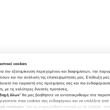
μοποιεί cookies
ια την εξατομίκευση περιεχομένου και διαφημίσεων, την παρο
έσων και την ανάλυση της επισκεψιμότητάς μας. Επιδίωξη μας 
υνατό πιο ταιριαστή στις προτιμήσεις σας και πιο ενδιαφέρουσα
η, με τις καλύτερες δυνατές προτάσεις.
δοχή όλων
’’ θα μας βοηθήσετε να ανταποκριθούμε στα παρα
ργαστείτε ποια cookies σας ενδιαφέρουν και να επιλέξετε από
χή επιλογών
΄΄και να ενημερωθείτε σχετικά με τα cookies στ