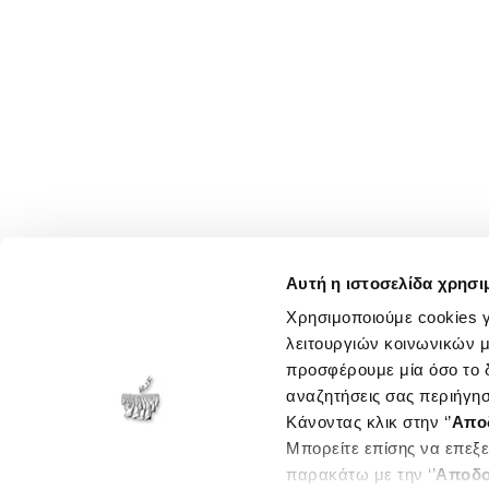
Αυτή η ιστοσελίδα χρησι
Χρησιμοποιούμε cookies γ
λειτουργιών κοινωνικών μ
προσφέρουμε μία όσο το δ
αναζητήσεις σας περιήγησ
Κάνοντας κλικ στην ‘’
Απο
Μπορείτε επίσης να επεξε
παρακάτω με την ‘’
Αποδο