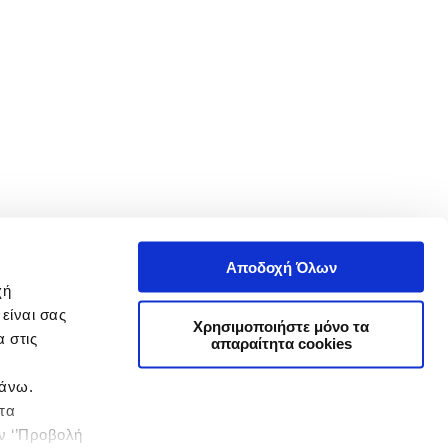
Αποδοχή Όλων
χή
είναι σας
Χρησιμοποιήστε μόνο τα
 στις
απαραίτητα cookies
πάνω.
 τα
ην ‘’Προβολή