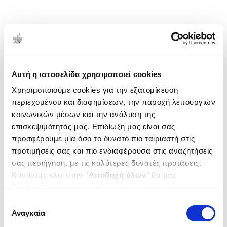
Αυτή η ιστοσελίδα χρησιμοποιεί cookies
Χρησιμοποιούμε cookies για την εξατομίκευση
περιεχομένου και διαφημίσεων, την παροχή λειτουργιών
κοινωνικών μέσων και την ανάλυση της
επισκεψιμότητάς μας. Επιδίωξη μας είναι σας
προσφέρουμε μία όσο το δυνατό πιο ταιριαστή στις
προτιμήσεις σας και πιο ενδιαφέρουσα στις αναζητήσεις
σας περιήγηση, με τις καλύτερες δυνατές προτάσεις.
Κάνοντας κλικ στην ‘’
Αποδοχή όλων
’’ θα μας
βοηθήσετε να ανταποκριθούμε στα παραπάνω.
Μπορείτε επίσης να επεξεργαστείτε ποια cookies σας
Επιλογή
ενδιαφέρουν και να επιλέξετε από τα παρακάτω με την
Αναγκαία
συγκατάθεσης
‘’
Αποδοχή επιλογών
΄΄και να ενημερωθείτε σχετικά με