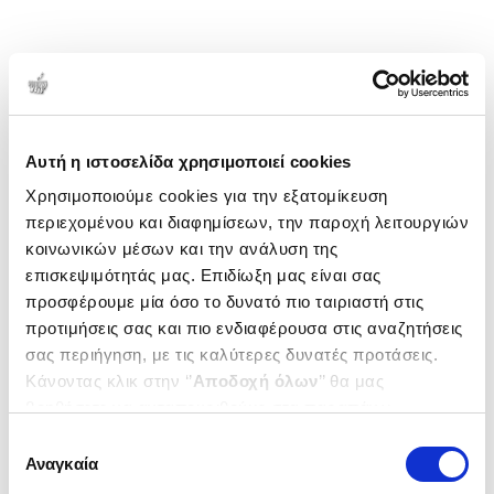
Αυτή η ιστοσελίδα χρησιμοποιεί cookies
Χρησιμοποιούμε cookies για την εξατομίκευση
περιεχομένου και διαφημίσεων, την παροχή λειτουργιών
κοινωνικών μέσων και την ανάλυση της
επισκεψιμότητάς μας. Επιδίωξη μας είναι σας
προσφέρουμε μία όσο το δυνατό πιο ταιριαστή στις
προτιμήσεις σας και πιο ενδιαφέρουσα στις αναζητήσεις
σας περιήγηση, με τις καλύτερες δυνατές προτάσεις.
Κάνοντας κλικ στην ‘’
Αποδοχή όλων
’’ θα μας
βοηθήσετε να ανταποκριθούμε στα παραπάνω.
Μπορείτε επίσης να επεξεργαστείτε ποια cookies σας
Επιλογή
ενδιαφέρουν και να επιλέξετε από τα παρακάτω με την
Αναγκαία
συγκατάθεσης
‘’
Αποδοχή επιλογών
΄΄και να ενημερωθείτε σχετικά με