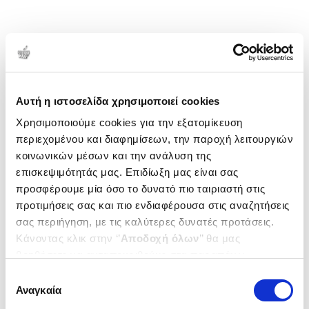
Αυτή η ιστοσελίδα χρησιμοποιεί cookies
Χρησιμοποιούμε cookies για την εξατομίκευση
περιεχομένου και διαφημίσεων, την παροχή λειτουργιών
κοινωνικών μέσων και την ανάλυση της
επισκεψιμότητάς μας. Επιδίωξη μας είναι σας
προσφέρουμε μία όσο το δυνατό πιο ταιριαστή στις
προτιμήσεις σας και πιο ενδιαφέρουσα στις αναζητήσεις
σας περιήγηση, με τις καλύτερες δυνατές προτάσεις.
Κάνοντας κλικ στην ‘’
Αποδοχή όλων
’’ θα μας
βοηθήσετε να ανταποκριθούμε στα παραπάνω.
Μπορείτε επίσης να επεξεργαστείτε ποια cookies σας
Επιλογή
ενδιαφέρουν και να επιλέξετε από τα παρακάτω με την
Αναγκαία
συγκατάθεσης
‘’
Αποδοχή επιλογών
΄΄και να ενημερωθείτε σχετικά με