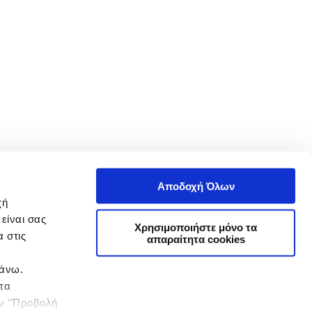
Αποδοχή Όλων
χή
είναι σας
Χρησιμοποιήστε μόνο τα
 στις
απαραίτητα cookies
πάνω.
 τα
ην ‘’Προβολή