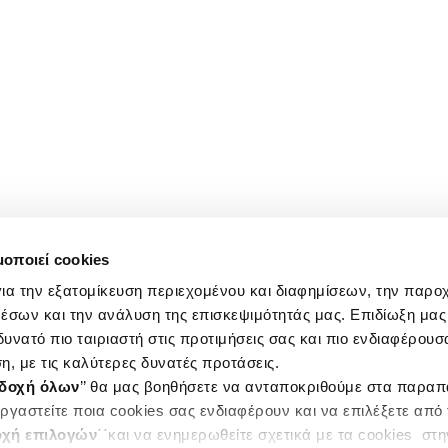
μοποιεί cookies
ια την εξατομίκευση περιεχομένου και διαφημίσεων, την παρο
έσων και την ανάλυση της επισκεψιμότητάς μας. Επιδίωξη μας 
υνατό πιο ταιριαστή στις προτιμήσεις σας και πιο ενδιαφέρουσα
η, με τις καλύτερες δυνατές προτάσεις.
δοχή όλων
’’ θα μας βοηθήσετε να ανταποκριθούμε στα παρα
ργαστείτε ποια cookies σας ενδιαφέρουν και να επιλέξετε από
χή επιλογών
΄΄και να ενημερωθείτε σχετικά με τα cookies στ