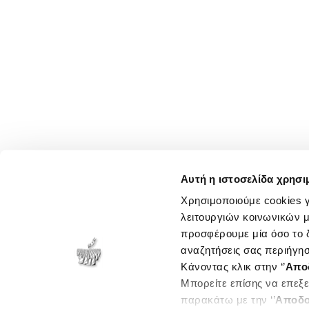
Αυτή η ιστοσελίδα χρησι
Χρησιμοποιούμε cookies γ
λειτουργιών κοινωνικών μ
προσφέρουμε μία όσο το δ
αναζητήσεις σας περιήγησ
Κάνοντας κλικ στην ‘’
Απο
Μπορείτε επίσης να επεξε
παρακάτω με την ‘’
Αποδο