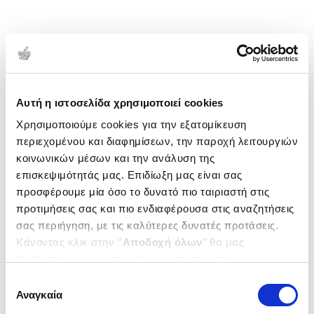
Αυτή η ιστοσελίδα χρησιμοποιεί cookies
Χρησιμοποιούμε cookies για την εξατομίκευση
περιεχομένου και διαφημίσεων, την παροχή λειτουργιών
κοινωνικών μέσων και την ανάλυση της
επισκεψιμότητάς μας. Επιδίωξη μας είναι σας
προσφέρουμε μία όσο το δυνατό πιο ταιριαστή στις
προτιμήσεις σας και πιο ενδιαφέρουσα στις αναζητήσεις
σας περιήγηση, με τις καλύτερες δυνατές προτάσεις.
Κάνοντας κλικ στην ‘’
Αποδοχή όλων
’’ θα μας
βοηθήσετε να ανταποκριθούμε στα παραπάνω.
Μπορείτε επίσης να επεξεργαστείτε ποια cookies σας
Επιλογή
ενδιαφέρουν και να επιλέξετε από τα παρακάτω με την
Αναγκαία
συγκατάθεσης
‘’
Αποδοχή επιλογών
΄΄και να ενημερωθείτε σχετικά με