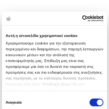
Αυτή η ιστοσελίδα χρησιμοποιεί cookies
Χρησιμοποιούμε cookies για την εξατομίκευση
περιεχομένου και διαφημίσεων, την παροχή λειτουργιών
κοινωνικών μέσων και την ανάλυση της
επισκεψιμότητάς μας. Επιδίωξη μας είναι σας
προσφέρουμε μία όσο το δυνατό πιο ταιριαστή στις
προτιμήσεις σας και πιο ενδιαφέρουσα στις αναζητήσεις
σας περιήγηση, με τις καλύτερες δυνατές προτάσεις.
Κάνοντας κλικ στην ‘’
Αποδοχή όλων
’’ θα μας
βοηθήσετε να ανταποκριθούμε στα παραπάνω.
Μπορείτε επίσης να επεξεργαστείτε ποια cookies σας
Επιλογή
ενδιαφέρουν και να επιλέξετε από τα παρακάτω με την
Αναγκαία
συγκατάθεσης
‘’
Αποδοχή επιλογών
΄΄και να ενημερωθείτε σχετικά με