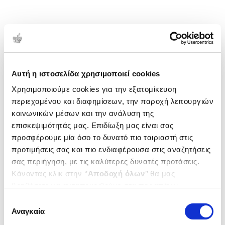
Αυτή η ιστοσελίδα χρησιμοποιεί cookies
Χρησιμοποιούμε cookies για την εξατομίκευση
περιεχομένου και διαφημίσεων, την παροχή λειτουργιών
κοινωνικών μέσων και την ανάλυση της
επισκεψιμότητάς μας. Επιδίωξη μας είναι σας
προσφέρουμε μία όσο το δυνατό πιο ταιριαστή στις
προτιμήσεις σας και πιο ενδιαφέρουσα στις αναζητήσεις
σας περιήγηση, με τις καλύτερες δυνατές προτάσεις.
Κάνοντας κλικ στην ‘’
Αποδοχή όλων
’’ θα μας
βοηθήσετε να ανταποκριθούμε στα παραπάνω.
Μπορείτε επίσης να επεξεργαστείτε ποια cookies σας
Επιλογή
ενδιαφέρουν και να επιλέξετε από τα παρακάτω με την
Αναγκαία
συγκατάθεσης
‘’
Αποδοχή επιλογών
΄΄και να ενημερωθείτε σχετικά με