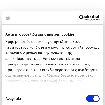
Αυτή η ιστοσελίδα χρησιμοποιεί cookies
Χρησιμοποιούμε cookies για την εξατομίκευση
περιεχομένου και διαφημίσεων, την παροχή λειτουργιών
κοινωνικών μέσων και την ανάλυση της
επισκεψιμότητάς μας. Επιδίωξη μας είναι σας
προσφέρουμε μία όσο το δυνατό πιο ταιριαστή στις
προτιμήσεις σας και πιο ενδιαφέρουσα στις αναζητήσεις
σας περιήγηση, με τις καλύτερες δυνατές προτάσεις.
Κάνοντας κλικ στην ‘’
Αποδοχή όλων
’’ θα μας
βοηθήσετε να ανταποκριθούμε στα παραπάνω.
Μπορείτε επίσης να επεξεργαστείτε ποια cookies σας
Επιλογή
ενδιαφέρουν και να επιλέξετε από τα παρακάτω με την
Αναγκαία
συγκατάθεσης
‘’
Αποδοχή επιλογών
΄΄και να ενημερωθείτε σχετικά με