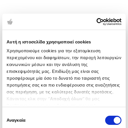
Αυτή η ιστοσελίδα χρησιμοποιεί cookies
Χρησιμοποιούμε cookies για την εξατομίκευση
περιεχομένου και διαφημίσεων, την παροχή λειτουργιών
κοινωνικών μέσων και την ανάλυση της
επισκεψιμότητάς μας. Επιδίωξη μας είναι σας
προσφέρουμε μία όσο το δυνατό πιο ταιριαστή στις
προτιμήσεις σας και πιο ενδιαφέρουσα στις αναζητήσεις
σας περιήγηση, με τις καλύτερες δυνατές προτάσεις.
Κάνοντας κλικ στην ‘’
Αποδοχή όλων
’’ θα μας
βοηθήσετε να ανταποκριθούμε στα παραπάνω.
Μπορείτε επίσης να επεξεργαστείτε ποια cookies σας
Επιλογή
ενδιαφέρουν και να επιλέξετε από τα παρακάτω με την
Αναγκαία
συγκατάθεσης
‘’
Αποδοχή επιλογών
΄΄και να ενημερωθείτε σχετικά με