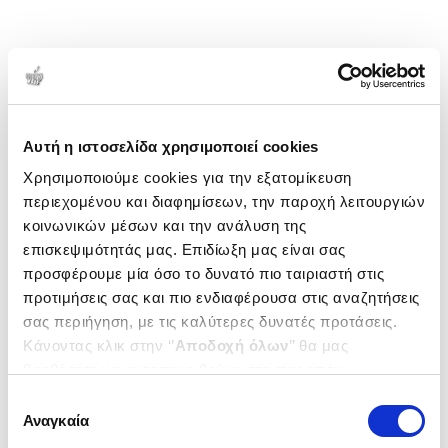
Αυτή η ιστοσελίδα χρησιμοποιεί cookies
Χρησιμοποιούμε cookies για την εξατομίκευση
περιεχομένου και διαφημίσεων, την παροχή λειτουργιών
κοινωνικών μέσων και την ανάλυση της
επισκεψιμότητάς μας. Επιδίωξη μας είναι σας
προσφέρουμε μία όσο το δυνατό πιο ταιριαστή στις
προτιμήσεις σας και πιο ενδιαφέρουσα στις αναζητήσεις
σας περιήγηση, με τις καλύτερες δυνατές προτάσεις.
Κάνοντας κλικ στην ‘’
Αποδοχή όλων
’’ θα μας
βοηθήσετε να ανταποκριθούμε στα παραπάνω.
Μπορείτε επίσης να επεξεργαστείτε ποια cookies σας
Επιλογή
ενδιαφέρουν και να επιλέξετε από τα παρακάτω με την
Αναγκαία
συγκατάθεσης
‘’
Αποδοχή επιλογών
΄΄και να ενημερωθείτε σχετικά με