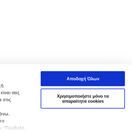
Αποδοχή Όλων
χή
είναι σας
Χρησιμοποιήστε μόνο τα
 στις
απαραίτητα cookies
πάνω.
 τα
ην ‘’Προβολή