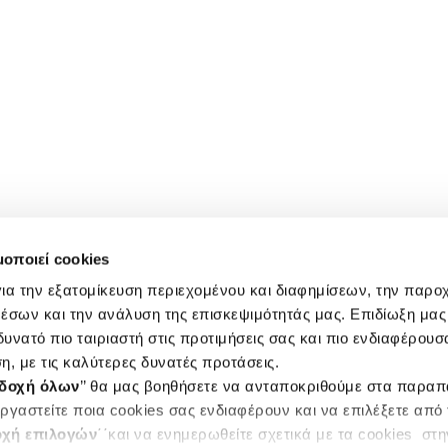
μοποιεί cookies
ια την εξατομίκευση περιεχομένου και διαφημίσεων, την παρο
έσων και την ανάλυση της επισκεψιμότητάς μας. Επιδίωξη μας 
υνατό πιο ταιριαστή στις προτιμήσεις σας και πιο ενδιαφέρουσα
η, με τις καλύτερες δυνατές προτάσεις.
δοχή όλων
’’ θα μας βοηθήσετε να ανταποκριθούμε στα παρα
ργαστείτε ποια cookies σας ενδιαφέρουν και να επιλέξετε από
χή επιλογών
΄΄και να ενημερωθείτε σχετικά με τα cookies στ