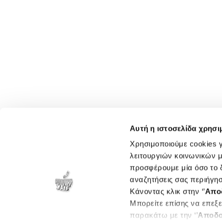
Αυτή η ιστοσελίδα χρησι
Χρησιμοποιούμε cookies γ
λειτουργιών κοινωνικών μ
προσφέρουμε μία όσο το δ
αναζητήσεις σας περιήγησ
Κάνοντας κλικ στην ‘’
Απο
Μπορείτε επίσης να επεξε
παρακάτω με την ‘’
Αποδο