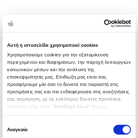
Αυτή η ιστοσελίδα χρησιμοποιεί cookies
Χρησιμοποιούμε cookies για την εξατομίκευση
περιεχομένου και διαφημίσεων, την παροχή λειτουργιών
κοινωνικών μέσων και την ανάλυση της
επισκεψιμότητάς μας. Επιδίωξη μας είναι σας
προσφέρουμε μία όσο το δυνατό πιο ταιριαστή στις
προτιμήσεις σας και πιο ενδιαφέρουσα στις αναζητήσεις
σας περιήγηση, με τις καλύτερες δυνατές προτάσεις.
Κάνοντας κλικ στην ‘’
Αποδοχή όλων
’’ θα μας
βοηθήσετε να ανταποκριθούμε στα παραπάνω.
Μπορείτε επίσης να επεξεργαστείτε ποια cookies σας
Επιλογή
ενδιαφέρουν και να επιλέξετε από τα παρακάτω με την
Αναγκαία
συγκατάθεσης
‘’
Αποδοχή επιλογών
΄΄και να ενημερωθείτε σχετικά με