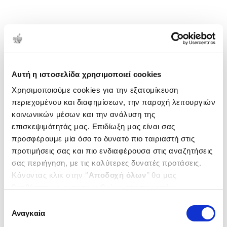
Αυτή η ιστοσελίδα χρησιμοποιεί cookies
Χρησιμοποιούμε cookies για την εξατομίκευση
περιεχομένου και διαφημίσεων, την παροχή λειτουργιών
κοινωνικών μέσων και την ανάλυση της
επισκεψιμότητάς μας. Επιδίωξη μας είναι σας
προσφέρουμε μία όσο το δυνατό πιο ταιριαστή στις
προτιμήσεις σας και πιο ενδιαφέρουσα στις αναζητήσεις
σας περιήγηση, με τις καλύτερες δυνατές προτάσεις.
Κάνοντας κλικ στην ‘’
Αποδοχή όλων
’’ θα μας
βοηθήσετε να ανταποκριθούμε στα παραπάνω.
Μπορείτε επίσης να επεξεργαστείτε ποια cookies σας
Επιλογή
ενδιαφέρουν και να επιλέξετε από τα παρακάτω με την
Αναγκαία
συγκατάθεσης
‘’
Αποδοχή επιλογών
΄΄και να ενημερωθείτε σχετικά με