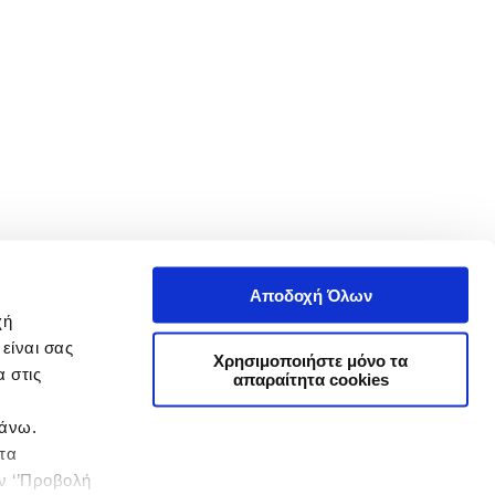
Αποδοχή Όλων
χή
είναι σας
Χρησιμοποιήστε μόνο τα
 στις
απαραίτητα cookies
πάνω.
 τα
ην ‘’Προβολή