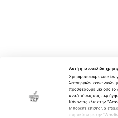
Αυτή η ιστοσελίδα χρησι
Χρησιμοποιούμε cookies γ
λειτουργιών κοινωνικών μ
προσφέρουμε μία όσο το δ
αναζητήσεις σας περιήγησ
Κάνοντας κλικ στην ‘’
Απο
Μπορείτε επίσης να επεξε
παρακάτω με την ‘’
Αποδο