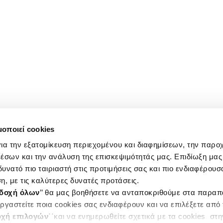
μοποιεί cookies
ια την εξατομίκευση περιεχομένου και διαφημίσεων, την παρο
έσων και την ανάλυση της επισκεψιμότητάς μας. Επιδίωξη μας 
υνατό πιο ταιριαστή στις προτιμήσεις σας και πιο ενδιαφέρουσα
η, με τις καλύτερες δυνατές προτάσεις.
δοχή όλων
’’ θα μας βοηθήσετε να ανταποκριθούμε στα παρα
ργαστείτε ποια cookies σας ενδιαφέρουν και να επιλέξετε από
χή επιλογών
΄΄και να ενημερωθείτε σχετικά με τα cookies στ