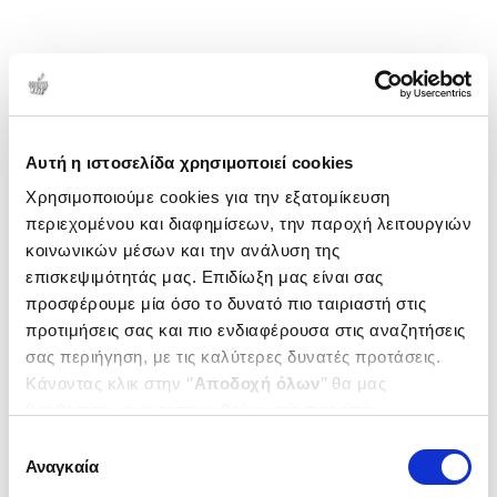
Αυτή η ιστοσελίδα χρησιμοποιεί cookies
Χρησιμοποιούμε cookies για την εξατομίκευση
περιεχομένου και διαφημίσεων, την παροχή λειτουργιών
κοινωνικών μέσων και την ανάλυση της
επισκεψιμότητάς μας. Επιδίωξη μας είναι σας
προσφέρουμε μία όσο το δυνατό πιο ταιριαστή στις
προτιμήσεις σας και πιο ενδιαφέρουσα στις αναζητήσεις
σας περιήγηση, με τις καλύτερες δυνατές προτάσεις.
Κάνοντας κλικ στην ‘’
Αποδοχή όλων
’’ θα μας
βοηθήσετε να ανταποκριθούμε στα παραπάνω.
Μπορείτε επίσης να επεξεργαστείτε ποια cookies σας
Επιλογή
ενδιαφέρουν και να επιλέξετε από τα παρακάτω με την
Αναγκαία
συγκατάθεσης
‘’
Αποδοχή επιλογών
΄΄και να ενημερωθείτε σχετικά με