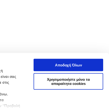
Αποδοχή Όλων
χή
είναι σας
Χρησιμοποιήστε μόνο τα
 στις
απαραίτητα cookies
πάνω.
 τα
ην ‘’Προβολή