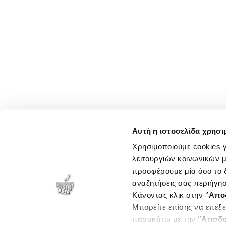
Αυτή η ιστοσελίδα χρησι
Χρησιμοποιούμε cookies γ
λειτουργιών κοινωνικών μ
προσφέρουμε μία όσο το δ
αναζητήσεις σας περιήγησ
Κάνοντας κλικ στην ‘’
Απο
Μπορείτε επίσης να επεξε
παρακάτω με την ‘’
Αποδο