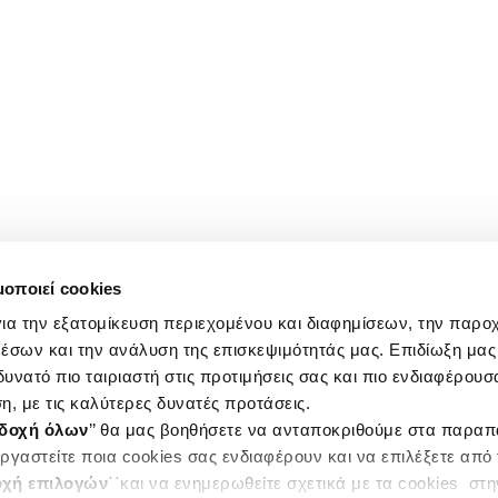
μοποιεί cookies
ια την εξατομίκευση περιεχομένου και διαφημίσεων, την παρο
έσων και την ανάλυση της επισκεψιμότητάς μας. Επιδίωξη μας 
υνατό πιο ταιριαστή στις προτιμήσεις σας και πιο ενδιαφέρουσα
η, με τις καλύτερες δυνατές προτάσεις.
δοχή όλων
’’ θα μας βοηθήσετε να ανταποκριθούμε στα παρα
ργαστείτε ποια cookies σας ενδιαφέρουν και να επιλέξετε από
χή επιλογών
΄΄και να ενημερωθείτε σχετικά με τα cookies στ