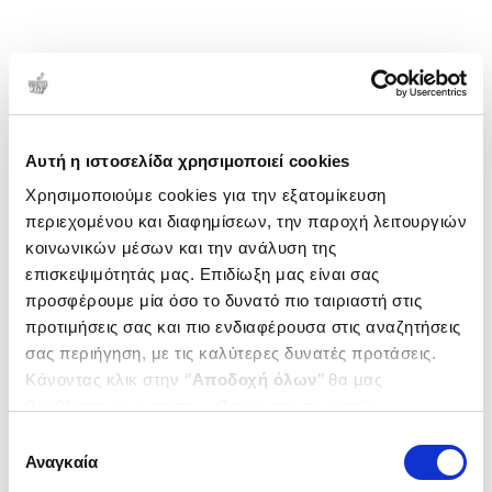
Αυτή η ιστοσελίδα χρησιμοποιεί cookies
Χρησιμοποιούμε cookies για την εξατομίκευση
περιεχομένου και διαφημίσεων, την παροχή λειτουργιών
κοινωνικών μέσων και την ανάλυση της
επισκεψιμότητάς μας. Επιδίωξη μας είναι σας
προσφέρουμε μία όσο το δυνατό πιο ταιριαστή στις
προτιμήσεις σας και πιο ενδιαφέρουσα στις αναζητήσεις
σας περιήγηση, με τις καλύτερες δυνατές προτάσεις.
Κάνοντας κλικ στην ‘’
Αποδοχή όλων
’’ θα μας
βοηθήσετε να ανταποκριθούμε στα παραπάνω.
Μπορείτε επίσης να επεξεργαστείτε ποια cookies σας
Επιλογή
ενδιαφέρουν και να επιλέξετε από τα παρακάτω με την
Αναγκαία
συγκατάθεσης
‘’
Αποδοχή επιλογών
΄΄και να ενημερωθείτε σχετικά με