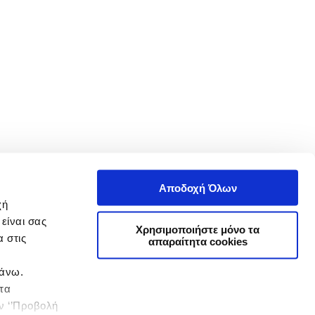
Αποδοχή Όλων
χή
είναι σας
Χρησιμοποιήστε μόνο τα
 στις
απαραίτητα cookies
πάνω.
 τα
ην ‘’Προβολή