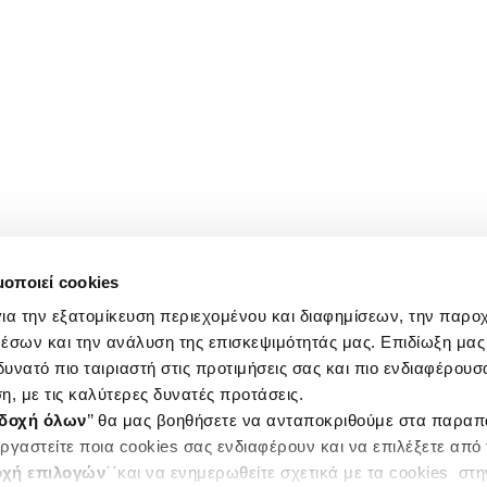
μοποιεί cookies
ια την εξατομίκευση περιεχομένου και διαφημίσεων, την παρο
έσων και την ανάλυση της επισκεψιμότητάς μας. Επιδίωξη μας 
υνατό πιο ταιριαστή στις προτιμήσεις σας και πιο ενδιαφέρουσα
η, με τις καλύτερες δυνατές προτάσεις.
δοχή όλων
’’ θα μας βοηθήσετε να ανταποκριθούμε στα παρα
ργαστείτε ποια cookies σας ενδιαφέρουν και να επιλέξετε από
χή επιλογών
΄΄και να ενημερωθείτε σχετικά με τα cookies στ