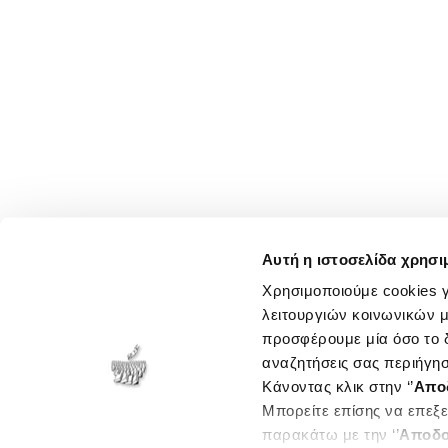
Αυτή η ιστοσελίδα χρησι
Χρησιμοποιούμε cookies γ
λειτουργιών κοινωνικών μ
προσφέρουμε μία όσο το δ
αναζητήσεις σας περιήγησ
Κάνοντας κλικ στην ‘’
Απο
Μπορείτε επίσης να επεξε
παρακάτω με την ‘’
Αποδο