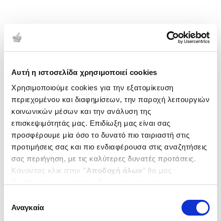
Αυτή η ιστοσελίδα χρησιμοποιεί cookies
Χρησιμοποιούμε cookies για την εξατομίκευση
περιεχομένου και διαφημίσεων, την παροχή λειτουργιών
κοινωνικών μέσων και την ανάλυση της
επισκεψιμότητάς μας. Επιδίωξη μας είναι σας
προσφέρουμε μία όσο το δυνατό πιο ταιριαστή στις
προτιμήσεις σας και πιο ενδιαφέρουσα στις αναζητήσεις
σας περιήγηση, με τις καλύτερες δυνατές προτάσεις.
Κάνοντας κλικ στην ‘’
Αποδοχή όλων
’’ θα μας
βοηθήσετε να ανταποκριθούμε στα παραπάνω.
Μπορείτε επίσης να επεξεργαστείτε ποια cookies σας
Επιλογή
ενδιαφέρουν και να επιλέξετε από τα παρακάτω με την
Αναγκαία
συγκατάθεσης
‘’
Αποδοχή επιλογών
΄΄και να ενημερωθείτε σχετικά με