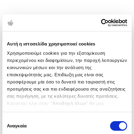
Αυτή η ιστοσελίδα χρησιμοποιεί cookies
Χρησιμοποιούμε cookies για την εξατομίκευση
περιεχομένου και διαφημίσεων, την παροχή λειτουργιών
κοινωνικών μέσων και την ανάλυση της
επισκεψιμότητάς μας. Επιδίωξη μας είναι σας
προσφέρουμε μία όσο το δυνατό πιο ταιριαστή στις
προτιμήσεις σας και πιο ενδιαφέρουσα στις αναζητήσεις
σας περιήγηση, με τις καλύτερες δυνατές προτάσεις.
Κάνοντας κλικ στην ‘’
Αποδοχή όλων
’’ θα μας
βοηθήσετε να ανταποκριθούμε στα παραπάνω.
Μπορείτε επίσης να επεξεργαστείτε ποια cookies σας
Επιλογή
ενδιαφέρουν και να επιλέξετε από τα παρακάτω με την
Αναγκαία
συγκατάθεσης
‘’
Αποδοχή επιλογών
΄΄και να ενημερωθείτε σχετικά με