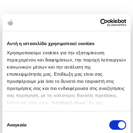
Αυτή η ιστοσελίδα χρησιμοποιεί cookies
Χρησιμοποιούμε cookies για την εξατομίκευση
περιεχομένου και διαφημίσεων, την παροχή λειτουργιών
κοινωνικών μέσων και την ανάλυση της
επισκεψιμότητάς μας. Επιδίωξη μας είναι σας
προσφέρουμε μία όσο το δυνατό πιο ταιριαστή στις
προτιμήσεις σας και πιο ενδιαφέρουσα στις αναζητήσεις
σας περιήγηση, με τις καλύτερες δυνατές προτάσεις.
Κάνοντας κλικ στην ‘’
Αποδοχή όλων
’’ θα μας
βοηθήσετε να ανταποκριθούμε στα παραπάνω.
Μπορείτε επίσης να επεξεργαστείτε ποια cookies σας
Επιλογή
ενδιαφέρουν και να επιλέξετε από τα παρακάτω με την
Αναγκαία
συγκατάθεσης
‘’
Αποδοχή επιλογών
΄΄και να ενημερωθείτε σχετικά με