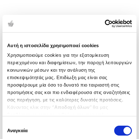
Αυτή η ιστοσελίδα χρησιμοποιεί cookies
Χρησιμοποιούμε cookies για την εξατομίκευση
περιεχομένου και διαφημίσεων, την παροχή λειτουργιών
κοινωνικών μέσων και την ανάλυση της
επισκεψιμότητάς μας. Επιδίωξη μας είναι σας
προσφέρουμε μία όσο το δυνατό πιο ταιριαστή στις
προτιμήσεις σας και πιο ενδιαφέρουσα στις αναζητήσεις
σας περιήγηση, με τις καλύτερες δυνατές προτάσεις.
Κάνοντας κλικ στην ‘’
Αποδοχή όλων
’’ θα μας
βοηθήσετε να ανταποκριθούμε στα παραπάνω.
Μπορείτε επίσης να επεξεργαστείτε ποια cookies σας
Επιλογή
ενδιαφέρουν και να επιλέξετε από τα παρακάτω με την
Αναγκαία
συγκατάθεσης
‘’
Αποδοχή επιλογών
΄΄και να ενημερωθείτε σχετικά με