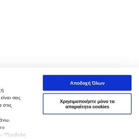
Αποδοχή Όλων
χή
είναι σας
Χρησιμοποιήστε μόνο τα
 στις
απαραίτητα cookies
πάνω.
 τα
ην ‘’Προβολή