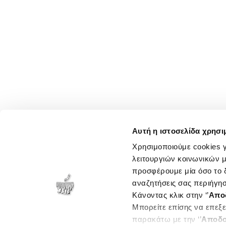
Αυτή η ιστοσελίδα χρησι
Χρησιμοποιούμε cookies γ
λειτουργιών κοινωνικών μ
προσφέρουμε μία όσο το δ
αναζητήσεις σας περιήγησ
Κάνοντας κλικ στην ‘’
Απο
Μπορείτε επίσης να επεξε
παρακάτω με την ‘’
Αποδο