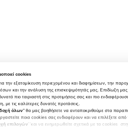
μοποιεί cookies
ια την εξατομίκευση περιεχομένου και διαφημίσεων, την παρο
έσων και την ανάλυση της επισκεψιμότητάς μας. Επιδίωξη μας 
υνατό πιο ταιριαστή στις προτιμήσεις σας και πιο ενδιαφέρουσα
η, με τις καλύτερες δυνατές προτάσεις.
δοχή όλων
’’ θα μας βοηθήσετε να ανταποκριθούμε στα παρα
ργαστείτε ποια cookies σας ενδιαφέρουν και να επιλέξετε από
χή επιλογών
΄΄και να ενημερωθείτε σχετικά με τα cookies στ