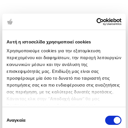
Αυτή η ιστοσελίδα χρησιμοποιεί cookies
Χρησιμοποιούμε cookies για την εξατομίκευση
περιεχομένου και διαφημίσεων, την παροχή λειτουργιών
κοινωνικών μέσων και την ανάλυση της
επισκεψιμότητάς μας. Επιδίωξη μας είναι σας
προσφέρουμε μία όσο το δυνατό πιο ταιριαστή στις
προτιμήσεις σας και πιο ενδιαφέρουσα στις αναζητήσεις
σας περιήγηση, με τις καλύτερες δυνατές προτάσεις.
Κάνοντας κλικ στην ‘’
Αποδοχή όλων
’’ θα μας
βοηθήσετε να ανταποκριθούμε στα παραπάνω.
Μπορείτε επίσης να επεξεργαστείτε ποια cookies σας
Επιλογή
ενδιαφέρουν και να επιλέξετε από τα παρακάτω με την
Αναγκαία
συγκατάθεσης
‘’
Αποδοχή επιλογών
΄΄και να ενημερωθείτε σχετικά με