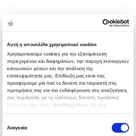
Αυτή η ιστοσελίδα χρησιμοποιεί cookies
Χρησιμοποιούμε cookies για την εξατομίκευση
περιεχομένου και διαφημίσεων, την παροχή λειτουργιών
κοινωνικών μέσων και την ανάλυση της
επισκεψιμότητάς μας. Επιδίωξη μας είναι σας
προσφέρουμε μία όσο το δυνατό πιο ταιριαστή στις
προτιμήσεις σας και πιο ενδιαφέρουσα στις αναζητήσεις
σας περιήγηση, με τις καλύτερες δυνατές προτάσεις.
Κάνοντας κλικ στην ‘’
Αποδοχή όλων
’’ θα μας
βοηθήσετε να ανταποκριθούμε στα παραπάνω.
Μπορείτε επίσης να επεξεργαστείτε ποια cookies σας
Επιλογή
ενδιαφέρουν και να επιλέξετε από τα παρακάτω με την
Αναγκαία
συγκατάθεσης
‘’
Αποδοχή επιλογών
΄΄και να ενημερωθείτε σχετικά με