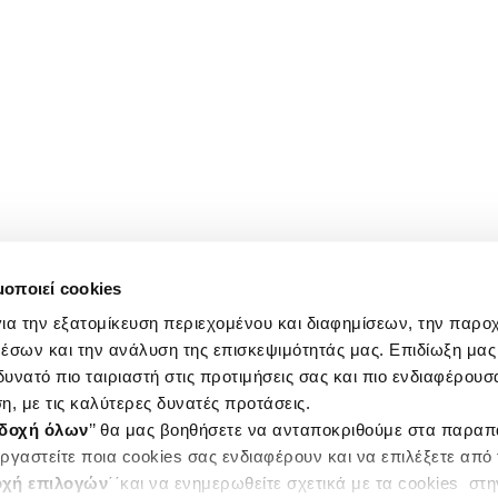
μοποιεί cookies
ια την εξατομίκευση περιεχομένου και διαφημίσεων, την παρο
έσων και την ανάλυση της επισκεψιμότητάς μας. Επιδίωξη μας 
υνατό πιο ταιριαστή στις προτιμήσεις σας και πιο ενδιαφέρουσα
η, με τις καλύτερες δυνατές προτάσεις.
δοχή όλων
’’ θα μας βοηθήσετε να ανταποκριθούμε στα παρα
ργαστείτε ποια cookies σας ενδιαφέρουν και να επιλέξετε από
χή επιλογών
΄΄και να ενημερωθείτε σχετικά με τα cookies στ