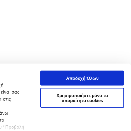
Αποδοχή Όλων
χή
είναι σας
Χρησιμοποιήστε μόνο τα
 στις
απαραίτητα cookies
πάνω.
 τα
ην ‘’Προβολή