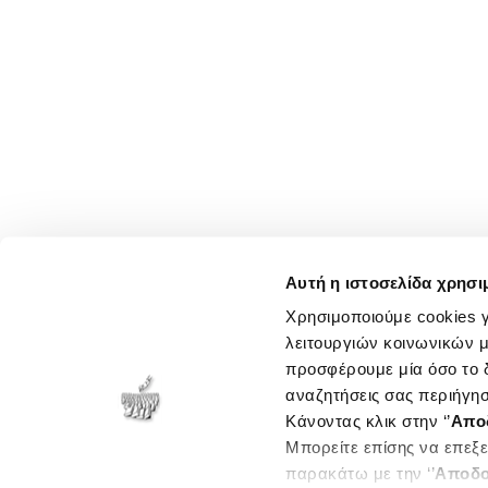
Αυτή η ιστοσελίδα χρησι
Χρησιμοποιούμε cookies γ
λειτουργιών κοινωνικών μ
προσφέρουμε μία όσο το δ
αναζητήσεις σας περιήγησ
Κάνοντας κλικ στην ‘’
Απο
Μπορείτε επίσης να επεξε
παρακάτω με την ‘’
Αποδο