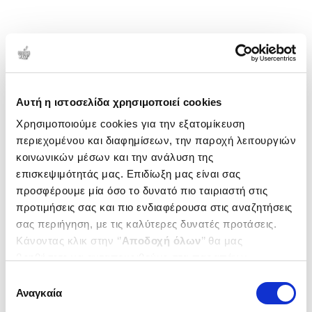
Αυτή η ιστοσελίδα χρησιμοποιεί cookies
Χρησιμοποιούμε cookies για την εξατομίκευση
περιεχομένου και διαφημίσεων, την παροχή λειτουργιών
κοινωνικών μέσων και την ανάλυση της
επισκεψιμότητάς μας. Επιδίωξη μας είναι σας
προσφέρουμε μία όσο το δυνατό πιο ταιριαστή στις
προτιμήσεις σας και πιο ενδιαφέρουσα στις αναζητήσεις
σας περιήγηση, με τις καλύτερες δυνατές προτάσεις.
Κάνοντας κλικ στην ‘’
Αποδοχή όλων
’’ θα μας
βοηθήσετε να ανταποκριθούμε στα παραπάνω.
Μπορείτε επίσης να επεξεργαστείτε ποια cookies σας
Επιλογή
ενδιαφέρουν και να επιλέξετε από τα παρακάτω με την
Αναγκαία
συγκατάθεσης
‘’
Αποδοχή επιλογών
΄΄και να ενημερωθείτε σχετικά με