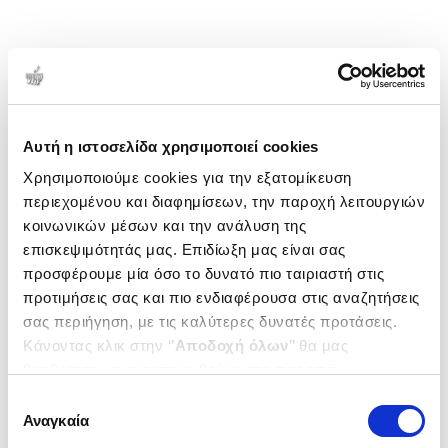
Αυτή η ιστοσελίδα χρησιμοποιεί cookies
Χρησιμοποιούμε cookies για την εξατομίκευση
περιεχομένου και διαφημίσεων, την παροχή λειτουργιών
κοινωνικών μέσων και την ανάλυση της
επισκεψιμότητάς μας. Επιδίωξη μας είναι σας
προσφέρουμε μία όσο το δυνατό πιο ταιριαστή στις
προτιμήσεις σας και πιο ενδιαφέρουσα στις αναζητήσεις
σας περιήγηση, με τις καλύτερες δυνατές προτάσεις.
Κάνοντας κλικ στην ‘’
Αποδοχή όλων
’’ θα μας
βοηθήσετε να ανταποκριθούμε στα παραπάνω.
Μπορείτε επίσης να επεξεργαστείτε ποια cookies σας
Επιλογή
ενδιαφέρουν και να επιλέξετε από τα παρακάτω με την
Αναγκαία
συγκατάθεσης
‘’
Αποδοχή επιλογών
΄΄και να ενημερωθείτε σχετικά με