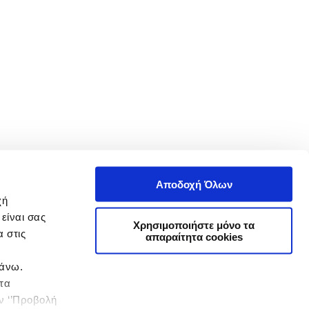
Αποδοχή Όλων
χή
είναι σας
Χρησιμοποιήστε μόνο τα
 στις
απαραίτητα cookies
πάνω.
 τα
ην ‘’Προβολή