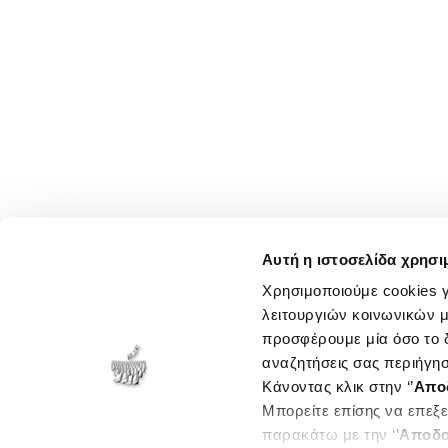
Αυτή η ιστοσελίδα χρησι
Χρησιμοποιούμε cookies γ
λειτουργιών κοινωνικών μ
προσφέρουμε μία όσο το δ
αναζητήσεις σας περιήγησ
Κάνοντας κλικ στην ‘’
Απο
Μπορείτε επίσης να επεξε
παρακάτω με την ‘’
Αποδο