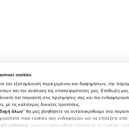
μοποιεί cookies
ια την εξατομίκευση περιεχομένου και διαφημίσεων, την παρο
έσων και την ανάλυση της επισκεψιμότητάς μας. Επιδίωξη μας 
υνατό πιο ταιριαστή στις προτιμήσεις σας και πιο ενδιαφέρουσα
η, με τις καλύτερες δυνατές προτάσεις.
δοχή όλων
’’ θα μας βοηθήσετε να ανταποκριθούμε στα παρα
ργαστείτε ποια cookies σας ενδιαφέρουν και να επιλέξετε από
χή επιλογών
΄΄και να ενημερωθείτε σχετικά με τα cookies στ