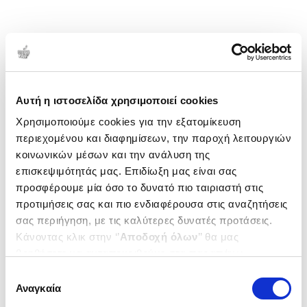
Αυτή η ιστοσελίδα χρησιμοποιεί cookies
Χρησιμοποιούμε cookies για την εξατομίκευση
περιεχομένου και διαφημίσεων, την παροχή λειτουργιών
κοινωνικών μέσων και την ανάλυση της
επισκεψιμότητάς μας. Επιδίωξη μας είναι σας
προσφέρουμε μία όσο το δυνατό πιο ταιριαστή στις
προτιμήσεις σας και πιο ενδιαφέρουσα στις αναζητήσεις
σας περιήγηση, με τις καλύτερες δυνατές προτάσεις.
Κάνοντας κλικ στην ‘’
Αποδοχή όλων
’’ θα μας
βοηθήσετε να ανταποκριθούμε στα παραπάνω.
Μπορείτε επίσης να επεξεργαστείτε ποια cookies σας
Επιλογή
ενδιαφέρουν και να επιλέξετε από τα παρακάτω με την
Αναγκαία
συγκατάθεσης
‘’
Αποδοχή επιλογών
΄΄και να ενημερωθείτε σχετικά με