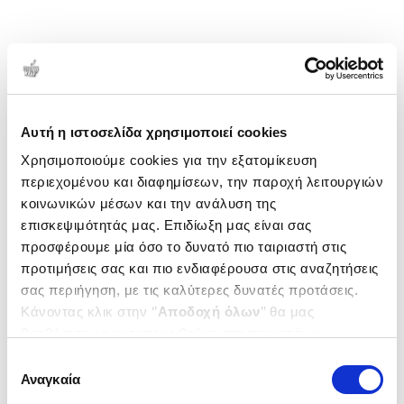
Αυτή η ιστοσελίδα χρησιμοποιεί cookies
Χρησιμοποιούμε cookies για την εξατομίκευση
περιεχομένου και διαφημίσεων, την παροχή λειτουργιών
κοινωνικών μέσων και την ανάλυση της
επισκεψιμότητάς μας. Επιδίωξη μας είναι σας
προσφέρουμε μία όσο το δυνατό πιο ταιριαστή στις
προτιμήσεις σας και πιο ενδιαφέρουσα στις αναζητήσεις
σας περιήγηση, με τις καλύτερες δυνατές προτάσεις.
Κάνοντας κλικ στην ‘’
Αποδοχή όλων
’’ θα μας
βοηθήσετε να ανταποκριθούμε στα παραπάνω.
Μπορείτε επίσης να επεξεργαστείτε ποια cookies σας
Επιλογή
ενδιαφέρουν και να επιλέξετε από τα παρακάτω με την
Αναγκαία
συγκατάθεσης
‘’
Αποδοχή επιλογών
΄΄και να ενημερωθείτε σχετικά με