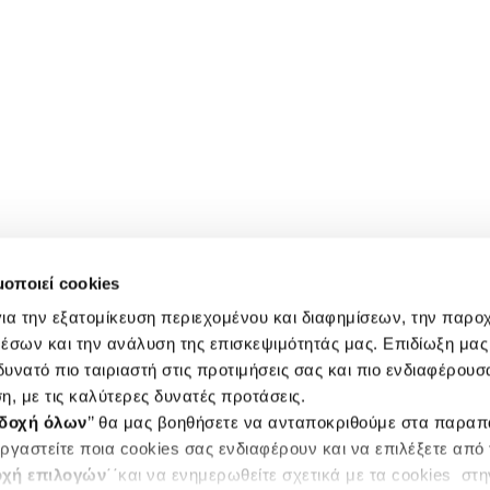
μοποιεί cookies
ια την εξατομίκευση περιεχομένου και διαφημίσεων, την παρο
έσων και την ανάλυση της επισκεψιμότητάς μας. Επιδίωξη μας 
υνατό πιο ταιριαστή στις προτιμήσεις σας και πιο ενδιαφέρουσα
η, με τις καλύτερες δυνατές προτάσεις.
δοχή όλων
’’ θα μας βοηθήσετε να ανταποκριθούμε στα παρα
ργαστείτε ποια cookies σας ενδιαφέρουν και να επιλέξετε από
χή επιλογών
΄΄και να ενημερωθείτε σχετικά με τα cookies στ