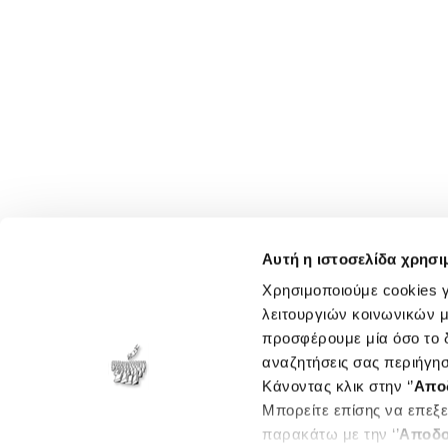
Αυτή η ιστοσελίδα χρησι
Χρησιμοποιούμε cookies γ
λειτουργιών κοινωνικών μ
προσφέρουμε μία όσο το δ
αναζητήσεις σας περιήγησ
Κάνοντας κλικ στην ‘’
Απο
Μπορείτε επίσης να επεξε
παρακάτω με την ‘’
Αποδο