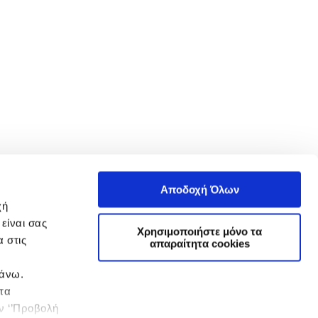
Αποδοχή Όλων
χή
είναι σας
Χρησιμοποιήστε μόνο τα
 στις
απαραίτητα cookies
πάνω.
 τα
ην ‘’Προβολή