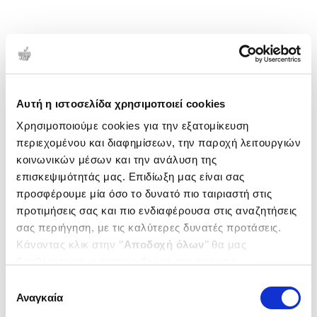
Αυτή η ιστοσελίδα χρησιμοποιεί cookies
Χρησιμοποιούμε cookies για την εξατομίκευση
περιεχομένου και διαφημίσεων, την παροχή λειτουργιών
κοινωνικών μέσων και την ανάλυση της
επισκεψιμότητάς μας. Επιδίωξη μας είναι σας
προσφέρουμε μία όσο το δυνατό πιο ταιριαστή στις
προτιμήσεις σας και πιο ενδιαφέρουσα στις αναζητήσεις
σας περιήγηση, με τις καλύτερες δυνατές προτάσεις.
Κάνοντας κλικ στην ‘’
Αποδοχή όλων
’’ θα μας
βοηθήσετε να ανταποκριθούμε στα παραπάνω.
Μπορείτε επίσης να επεξεργαστείτε ποια cookies σας
Επιλογή
ενδιαφέρουν και να επιλέξετε από τα παρακάτω με την
Αναγκαία
συγκατάθεσης
‘’
Αποδοχή επιλογών
΄΄και να ενημερωθείτε σχετικά με