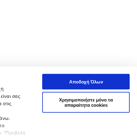
Αποδοχή Όλων
χή
είναι σας
Χρησιμοποιήστε μόνο τα
 στις
απαραίτητα cookies
πάνω.
 τα
ην ‘’Προβολή