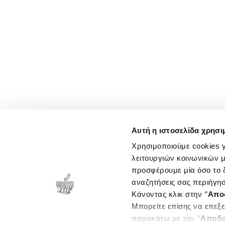
Αυτή η ιστοσελίδα χρησι
Χρησιμοποιούμε cookies γ
λειτουργιών κοινωνικών μ
προσφέρουμε μία όσο το δ
αναζητήσεις σας περιήγησ
Κάνοντας κλικ στην ‘’
Απο
Μπορείτε επίσης να επεξε
παρακάτω με την ‘’
Αποδο