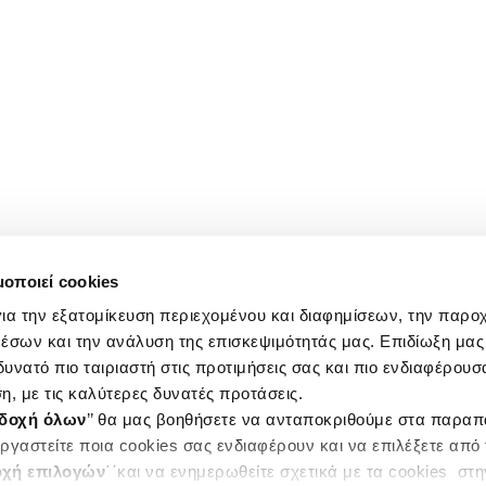
μοποιεί cookies
ια την εξατομίκευση περιεχομένου και διαφημίσεων, την παρο
έσων και την ανάλυση της επισκεψιμότητάς μας. Επιδίωξη μας 
υνατό πιο ταιριαστή στις προτιμήσεις σας και πιο ενδιαφέρουσα
η, με τις καλύτερες δυνατές προτάσεις.
δοχή όλων
’’ θα μας βοηθήσετε να ανταποκριθούμε στα παρα
ργαστείτε ποια cookies σας ενδιαφέρουν και να επιλέξετε από
χή επιλογών
΄΄και να ενημερωθείτε σχετικά με τα cookies στ