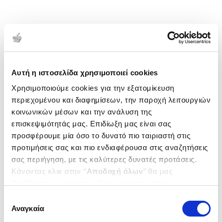
Αυτή η ιστοσελίδα χρησιμοποιεί cookies
Χρησιμοποιούμε cookies για την εξατομίκευση
περιεχομένου και διαφημίσεων, την παροχή λειτουργιών
κοινωνικών μέσων και την ανάλυση της
επισκεψιμότητάς μας. Επιδίωξη μας είναι σας
προσφέρουμε μία όσο το δυνατό πιο ταιριαστή στις
προτιμήσεις σας και πιο ενδιαφέρουσα στις αναζητήσεις
σας περιήγηση, με τις καλύτερες δυνατές προτάσεις.
Κάνοντας κλικ στην ‘’
Αποδοχή όλων
’’ θα μας
βοηθήσετε να ανταποκριθούμε στα παραπάνω.
Μπορείτε επίσης να επεξεργαστείτε ποια cookies σας
Επιλογή
ενδιαφέρουν και να επιλέξετε από τα παρακάτω με την
Αναγκαία
συγκατάθεσης
‘’
Αποδοχή επιλογών
΄΄και να ενημερωθείτε σχετικά με