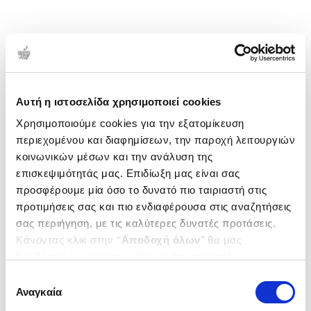
Αυτή η ιστοσελίδα χρησιμοποιεί cookies
Χρησιμοποιούμε cookies για την εξατομίκευση
περιεχομένου και διαφημίσεων, την παροχή λειτουργιών
κοινωνικών μέσων και την ανάλυση της
επισκεψιμότητάς μας. Επιδίωξη μας είναι σας
προσφέρουμε μία όσο το δυνατό πιο ταιριαστή στις
προτιμήσεις σας και πιο ενδιαφέρουσα στις αναζητήσεις
σας περιήγηση, με τις καλύτερες δυνατές προτάσεις.
Κάνοντας κλικ στην ‘’
Αποδοχή όλων
’’ θα μας
βοηθήσετε να ανταποκριθούμε στα παραπάνω.
Μπορείτε επίσης να επεξεργαστείτε ποια cookies σας
Επιλογή
ενδιαφέρουν και να επιλέξετε από τα παρακάτω με την
Αναγκαία
συγκατάθεσης
‘’
Αποδοχή επιλογών
΄΄και να ενημερωθείτε σχετικά με