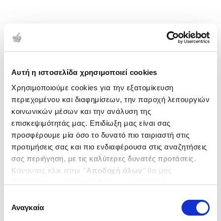
Αυτή η ιστοσελίδα χρησιμοποιεί cookies
Χρησιμοποιούμε cookies για την εξατομίκευση
περιεχομένου και διαφημίσεων, την παροχή λειτουργιών
κοινωνικών μέσων και την ανάλυση της
επισκεψιμότητάς μας. Επιδίωξη μας είναι σας
προσφέρουμε μία όσο το δυνατό πιο ταιριαστή στις
προτιμήσεις σας και πιο ενδιαφέρουσα στις αναζητήσεις
σας περιήγηση, με τις καλύτερες δυνατές προτάσεις.
Κάνοντας κλικ στην ‘’
Αποδοχή όλων
’’ θα μας
βοηθήσετε να ανταποκριθούμε στα παραπάνω.
Μπορείτε επίσης να επεξεργαστείτε ποια cookies σας
Επιλογή
ενδιαφέρουν και να επιλέξετε από τα παρακάτω με την
Αναγκαία
συγκατάθεσης
‘’
Αποδοχή επιλογών
΄΄και να ενημερωθείτε σχετικά με