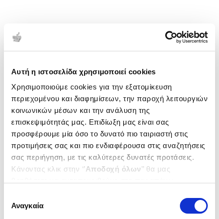
Αυτή η ιστοσελίδα χρησιμοποιεί cookies
Χρησιμοποιούμε cookies για την εξατομίκευση
περιεχομένου και διαφημίσεων, την παροχή λειτουργιών
κοινωνικών μέσων και την ανάλυση της
επισκεψιμότητάς μας. Επιδίωξη μας είναι σας
προσφέρουμε μία όσο το δυνατό πιο ταιριαστή στις
προτιμήσεις σας και πιο ενδιαφέρουσα στις αναζητήσεις
σας περιήγηση, με τις καλύτερες δυνατές προτάσεις.
Κάνοντας κλικ στην ‘’
Αποδοχή όλων
’’ θα μας
βοηθήσετε να ανταποκριθούμε στα παραπάνω.
Μπορείτε επίσης να επεξεργαστείτε ποια cookies σας
Επιλογή
ενδιαφέρουν και να επιλέξετε από τα παρακάτω με την
Αναγκαία
συγκατάθεσης
‘’
Αποδοχή επιλογών
΄΄και να ενημερωθείτε σχετικά με