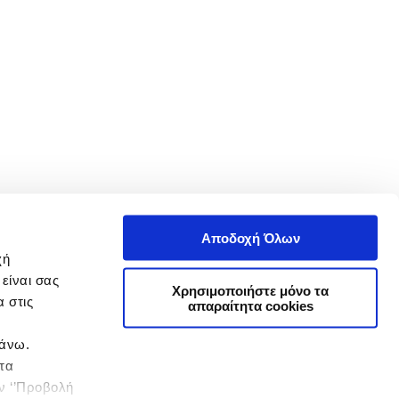
Αποδοχή Όλων
χή
είναι σας
Χρησιμοποιήστε μόνο τα
 στις
απαραίτητα cookies
πάνω.
 τα
ην ‘’Προβολή