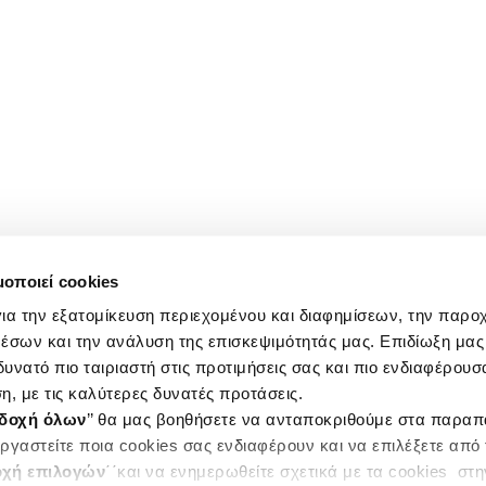
μοποιεί cookies
ια την εξατομίκευση περιεχομένου και διαφημίσεων, την παρο
έσων και την ανάλυση της επισκεψιμότητάς μας. Επιδίωξη μας 
υνατό πιο ταιριαστή στις προτιμήσεις σας και πιο ενδιαφέρουσα
η, με τις καλύτερες δυνατές προτάσεις.
δοχή όλων
’’ θα μας βοηθήσετε να ανταποκριθούμε στα παρα
ργαστείτε ποια cookies σας ενδιαφέρουν και να επιλέξετε από
χή επιλογών
΄΄και να ενημερωθείτε σχετικά με τα cookies στ