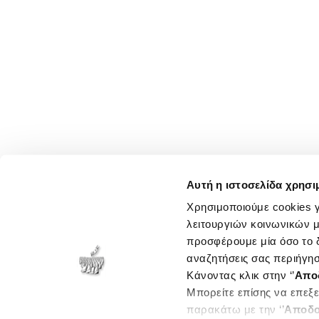
Αυτή η ιστοσελίδα χρησι
Χρησιμοποιούμε cookies γ
λειτουργιών κοινωνικών μ
προσφέρουμε μία όσο το δ
αναζητήσεις σας περιήγησ
Κάνοντας κλικ στην ‘’
Απο
Μπορείτε επίσης να επεξε
παρακάτω με την ‘’
Αποδο