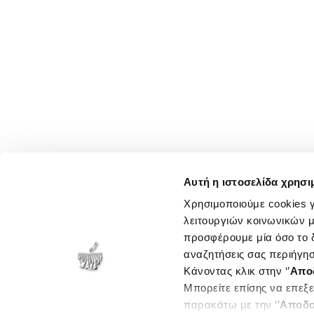
Αυτή η ιστοσελίδα χρησι
Χρησιμοποιούμε cookies γ
λειτουργιών κοινωνικών μ
προσφέρουμε μία όσο το δ
αναζητήσεις σας περιήγησ
Κάνοντας κλικ στην ‘’
Απο
Μπορείτε επίσης να επεξε
παρακάτω με την ‘’
Αποδο