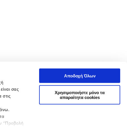
Αποδοχή Όλων
χή
είναι σας
Χρησιμοποιήστε μόνο τα
 στις
απαραίτητα cookies
πάνω.
 τα
ην ‘’Προβολή