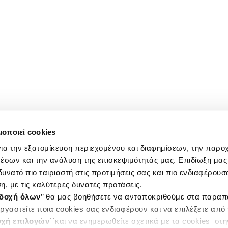
μοποιεί cookies
ια την εξατομίκευση περιεχομένου και διαφημίσεων, την παρο
έσων και την ανάλυση της επισκεψιμότητάς μας. Επιδίωξη μας 
υνατό πιο ταιριαστή στις προτιμήσεις σας και πιο ενδιαφέρουσα
η, με τις καλύτερες δυνατές προτάσεις.
δοχή όλων
’’ θα μας βοηθήσετε να ανταποκριθούμε στα παρα
ργαστείτε ποια cookies σας ενδιαφέρουν και να επιλέξετε από
χή επιλογών
΄΄και να ενημερωθείτε σχετικά με τα cookies στ