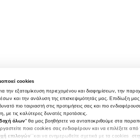
μοποιεί cookies
ια την εξατομίκευση περιεχομένου και διαφημίσεων, την παρο
έσων και την ανάλυση της επισκεψιμότητάς μας. Επιδίωξη μας 
υνατό πιο ταιριαστή στις προτιμήσεις σας και πιο ενδιαφέρουσα
η, με τις καλύτερες δυνατές προτάσεις.
δοχή όλων
’’ θα μας βοηθήσετε να ανταποκριθούμε στα παρα
ργαστείτε ποια cookies σας ενδιαφέρουν και να επιλέξετε από
χή επιλογών
΄΄και να ενημερωθείτε σχετικά με τα cookies στ