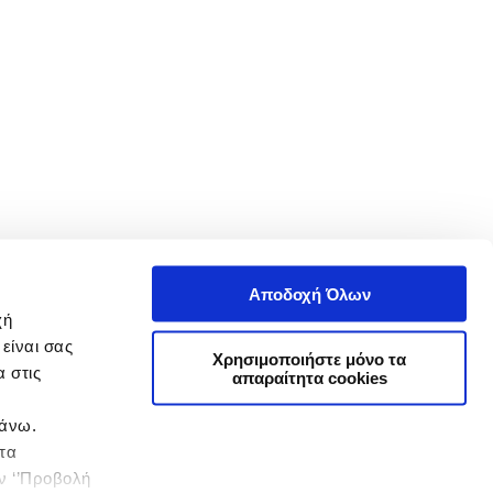
Αποδοχή Όλων
χή
είναι σας
Χρησιμοποιήστε μόνο τα
 στις
απαραίτητα cookies
πάνω.
 τα
ην ‘’Προβολή