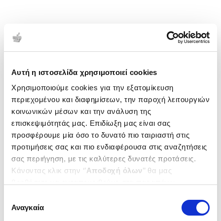
Αυτή η ιστοσελίδα χρησιμοποιεί cookies
Χρησιμοποιούμε cookies για την εξατομίκευση
περιεχομένου και διαφημίσεων, την παροχή λειτουργιών
κοινωνικών μέσων και την ανάλυση της
επισκεψιμότητάς μας. Επιδίωξη μας είναι σας
προσφέρουμε μία όσο το δυνατό πιο ταιριαστή στις
προτιμήσεις σας και πιο ενδιαφέρουσα στις αναζητήσεις
σας περιήγηση, με τις καλύτερες δυνατές προτάσεις.
Κάνοντας κλικ στην ‘’
Αποδοχή όλων
’’ θα μας
βοηθήσετε να ανταποκριθούμε στα παραπάνω.
Μπορείτε επίσης να επεξεργαστείτε ποια cookies σας
Επιλογή
ενδιαφέρουν και να επιλέξετε από τα παρακάτω με την
Αναγκαία
συγκατάθεσης
‘’
Αποδοχή επιλογών
΄΄και να ενημερωθείτε σχετικά με