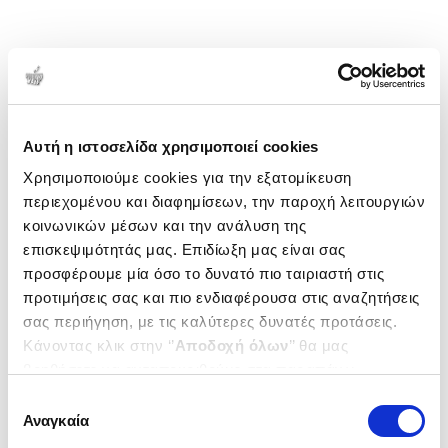
Αυτή η ιστοσελίδα χρησιμοποιεί cookies
Χρησιμοποιούμε cookies για την εξατομίκευση
περιεχομένου και διαφημίσεων, την παροχή λειτουργιών
κοινωνικών μέσων και την ανάλυση της
επισκεψιμότητάς μας. Επιδίωξη μας είναι σας
προσφέρουμε μία όσο το δυνατό πιο ταιριαστή στις
προτιμήσεις σας και πιο ενδιαφέρουσα στις αναζητήσεις
σας περιήγηση, με τις καλύτερες δυνατές προτάσεις.
Κάνοντας κλικ στην ‘’
Αποδοχή όλων
’’ θα μας
βοηθήσετε να ανταποκριθούμε στα παραπάνω.
Μπορείτε επίσης να επεξεργαστείτε ποια cookies σας
Επιλογή
ενδιαφέρουν και να επιλέξετε από τα παρακάτω με την
Αναγκαία
συγκατάθεσης
‘’
Αποδοχή επιλογών
΄΄και να ενημερωθείτε σχετικά με