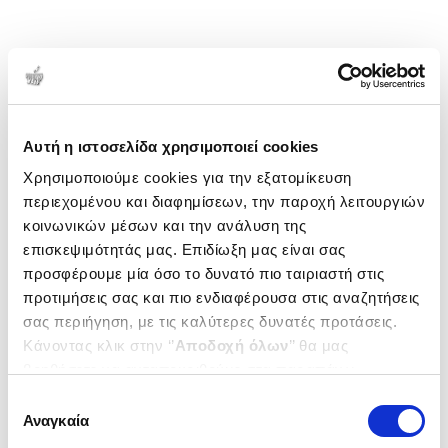
Αυτή η ιστοσελίδα χρησιμοποιεί cookies
Χρησιμοποιούμε cookies για την εξατομίκευση
περιεχομένου και διαφημίσεων, την παροχή λειτουργιών
κοινωνικών μέσων και την ανάλυση της
επισκεψιμότητάς μας. Επιδίωξη μας είναι σας
προσφέρουμε μία όσο το δυνατό πιο ταιριαστή στις
προτιμήσεις σας και πιο ενδιαφέρουσα στις αναζητήσεις
σας περιήγηση, με τις καλύτερες δυνατές προτάσεις.
Κάνοντας κλικ στην ‘’
Αποδοχή όλων
’’ θα μας
βοηθήσετε να ανταποκριθούμε στα παραπάνω.
Μπορείτε επίσης να επεξεργαστείτε ποια cookies σας
Επιλογή
ενδιαφέρουν και να επιλέξετε από τα παρακάτω με την
Αναγκαία
συγκατάθεσης
‘’
Αποδοχή επιλογών
΄΄και να ενημερωθείτε σχετικά με