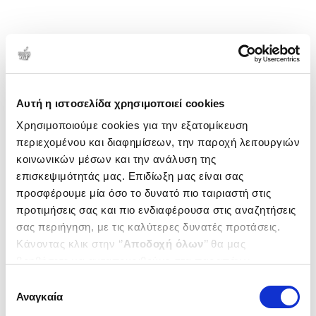
Αυτή η ιστοσελίδα χρησιμοποιεί cookies
Χρησιμοποιούμε cookies για την εξατομίκευση
περιεχομένου και διαφημίσεων, την παροχή λειτουργιών
κοινωνικών μέσων και την ανάλυση της
επισκεψιμότητάς μας. Επιδίωξη μας είναι σας
προσφέρουμε μία όσο το δυνατό πιο ταιριαστή στις
προτιμήσεις σας και πιο ενδιαφέρουσα στις αναζητήσεις
σας περιήγηση, με τις καλύτερες δυνατές προτάσεις.
Κάνοντας κλικ στην ‘’
Αποδοχή όλων
’’ θα μας
βοηθήσετε να ανταποκριθούμε στα παραπάνω.
Μπορείτε επίσης να επεξεργαστείτε ποια cookies σας
Επιλογή
ενδιαφέρουν και να επιλέξετε από τα παρακάτω με την
Αναγκαία
συγκατάθεσης
‘’
Αποδοχή επιλογών
΄΄και να ενημερωθείτε σχετικά με